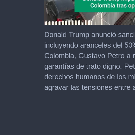
0
of
Donald Trump anunció sanci
1
minute,
incluyendo aranceles del 50%
33
seconds
Colombia, Gustavo Petro a r
garantías de trato digno. Pe
derechos humanos de los m
agravar las tensiones entre