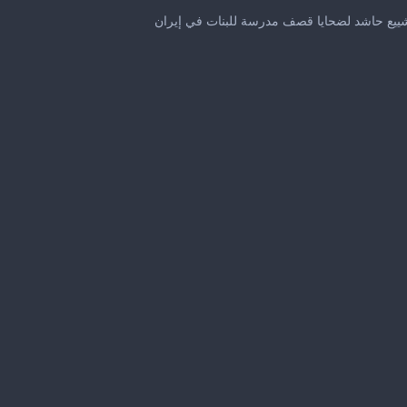
0
seconds
ييع حاشد لضحايا قصف مدرسة للبنات في إيران
of
39
seconds