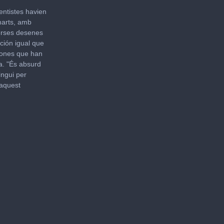
entistes havien
marts, amb
verses desenes
ción igual que
sones que han
a. "És absurd
ingui per
 aquest