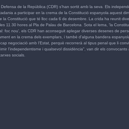
 Defensa de la República (CDR) s'han sortit amb la seva. Els independ
tadania a participar en la crema de la Constitució espanyola aquest di
e la Constitució que té lloc cada 6 de desembre. La crida ha reunit di
me
es 11.30 hores al Pla de Palau de Barcelona. Sota el lema, 'la Constitu
al: foc nou', els CDR han aconseguit aplegar diverses desenes de per
ivament en la crema dels exemplars, i també d'alguna bandera espanyol
cap negociació amb l'Estat, perquè recorrerà al tipus penal que li conv
rimir l'independentisme i qualsevol dissidència", van dir els convocants
xarxes socials.