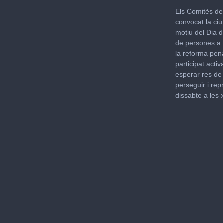
0
seconds
Els Comitès de
of
convocat la ciu
43
motiu del Dia d
seconds
Volu
90%
de persones a l
la reforma pen
participat act
esperar res de 
perseguir i rep
dissabte a les 