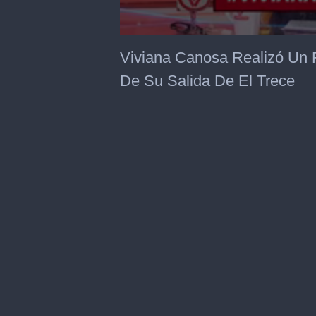
0
seconds
Viviana Canosa Realizó Un 
of
3
De Su Salida De El Trece
minutes,
59
seconds