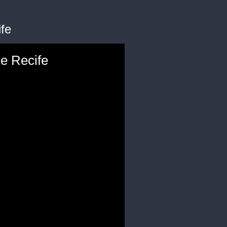
fe
de Recife