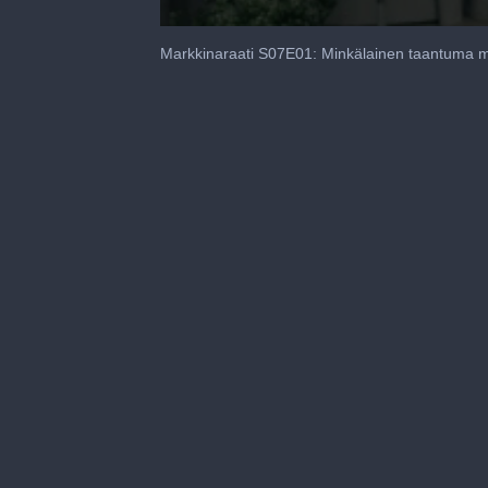
0
seconds
Markkinaraati S07E01: Minkälainen taantuma m
of
28
minutes,
28
seconds