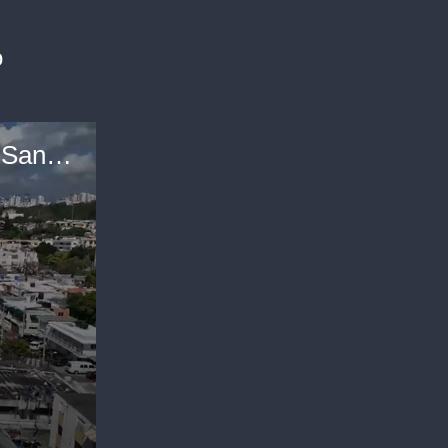
o
República Dominicana: labores de socorro en Santo Domingo tras el desplome de famosa discoteca