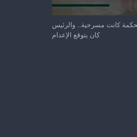
0
seconds
كمة كانت مسرحية.. والرئيس
of
1
كان يتوقع الإعدام
minute,
45
seconds