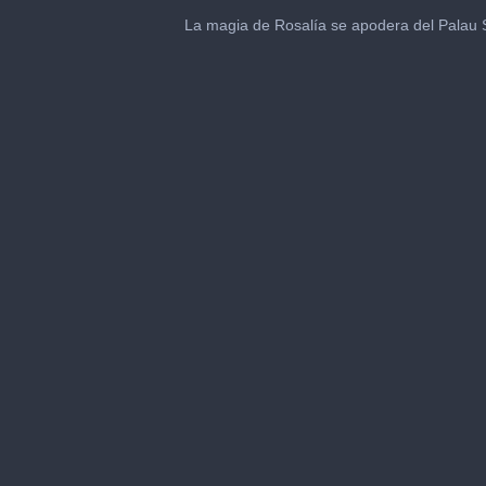
0
seconds
La magia de Rosalía se apodera del Palau 
of
1
minute,
27
seconds