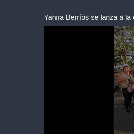
Yanira Berríos se lanza a la