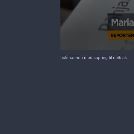
0
seconds
bokmannen med supring til nettsak
of
1
minute,
57
seconds
Volume
90%