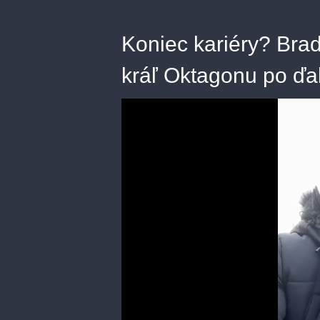
Koniec kariéry? Brad
kráľ Oktagonu po ď