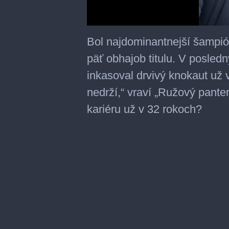
0
seconds
Bol najdominantnejší šampi
of
3
päť obhajob titulu. V posle
minutes,
49
inkasoval drvivý knokaut už v
seconds
nedrží,“ vraví „Ružový pant
kariéru už v 32 rokoch?