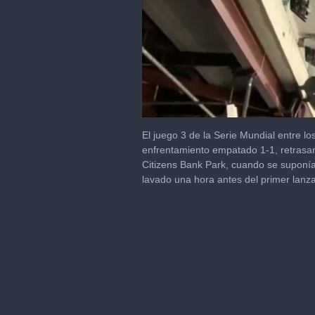
0
seconds
El juego 3 de la Serie Mundial entre los
of
enfrentamiento empatado 1-1, retrasand
28
Citizens Bank Park, cuando se suponía
seconds
Volume
0%
lavado una hora antes del primer lan