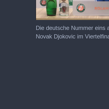
0
seconds
Die deutsche Nummer eins a
of
6
Novak Djokovic im Viertelfi
minutes,
52
seconds