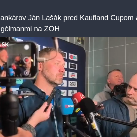
rankárov Ján Lašák pred Kaufland Cupom 
 s gólmanmi na ZOH