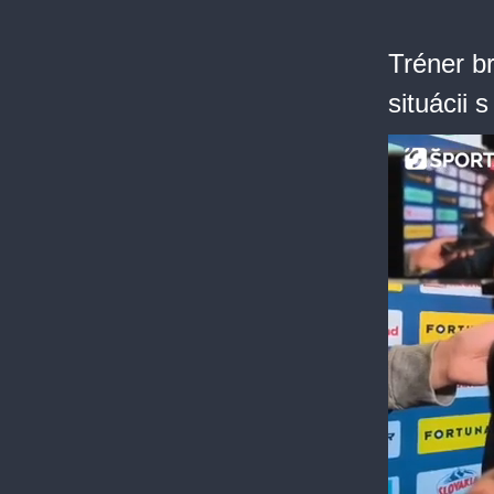
Tréner b
situácii