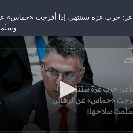
ر: حرب غزة ستنتهي إذا أفرجت «حماس» عن
وسلّم