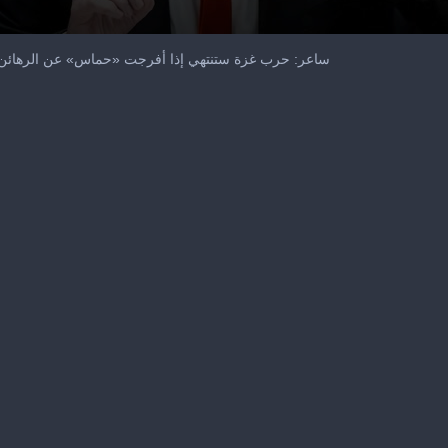
ساعر: حرب غزة ستنتهي إذا أفرجت «حماس» عن الرهائن 
me