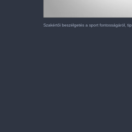
0
of
Szakértői beszélgetés a sport fontosságáról, ti
27
minutes,
56
seconds