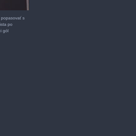
l popasovať s
ista po
i gól