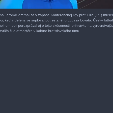
na Jaromír Zmrhal sa v zápase Konferenčnej ligy proti Lille (1:1) muse
u, keď v defenzíve suploval potrestaného Lucasa Lovata. Český futbal
helnom poli porozprával aj o tejto skúsenosti, prihrávke na vyrovnávajúc
vriča či o atmosfére v kabíne bratislavského tímu.
me