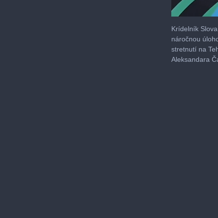
0
seconds
Krídelník Slova
of
náročnou úloho
5
stretnutí na Te
minutes,
58
Aleksandara Ča
seconds
Volu
0%