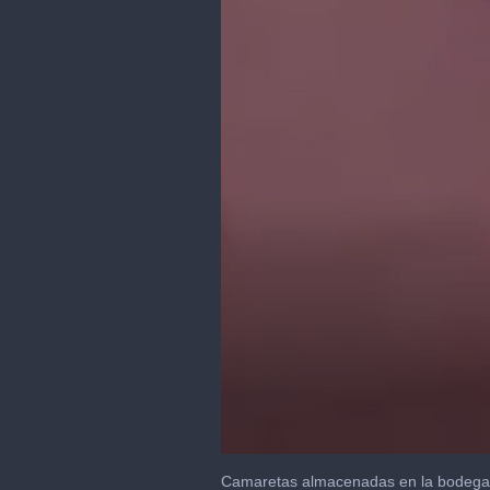
0
seconds
Camaretas almacenadas en la bodega 