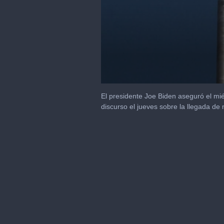
0
seconds
El presidente Joe Biden aseguró el mié
of
discurso el jueves sobre la llegada d
1
minute,
56
seconds
Volume
90%