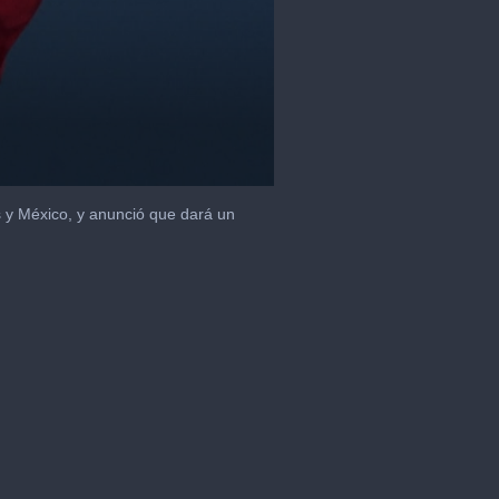
os y México, y anunció que dará un