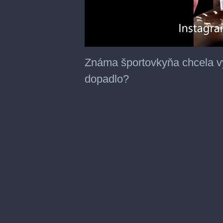
0
seconds
Známa športovkyňa chcela vy
of
1
dopadlo?
minute,
30
seconds