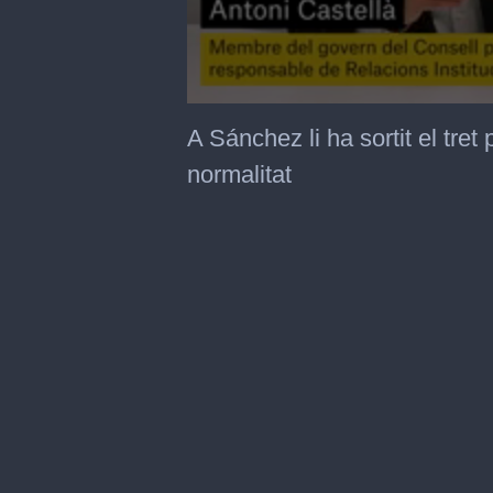
0
seconds
A Sánchez li ha sortit el tret
of
1
normalitat
minute,
3
seconds