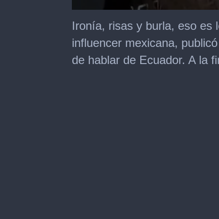
0
seconds
Ironía, risas y burla, eso es
of
23
influencer mexicana, public
seconds
de hablar de Ecuador. A la fi