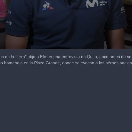
es en la tierra", dijo a Efe en una entrevista en Quito, poco antes de se
rio homenaje en la Plaza Grande, donde se evocan a los héroes nacion