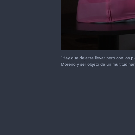
0
seconds
"Hay que dejarse llevar pero con los pi
of
Moreno y ser objeto de un multitudina
1
minute,
35
seconds
Volume
90%