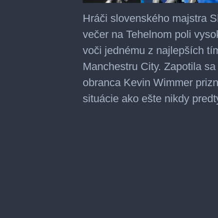
0
seconds
Hráči slovenského majstra Sl
of
53
večer na Tehelnom poli vysokú
seconds
voči jednému z najlepších t
Manchestru City. Zapotila s
obranca Kevin Wimmer prizna
situácie ako ešte nikdy pred