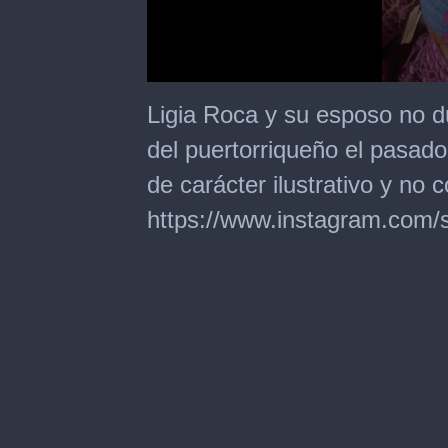
0
seconds
Ligia Roca y su esposo no d
of
7
del puertorriqueño el pasa
seconds
de carácter ilustrativo y no c
https://www.instagram.com/