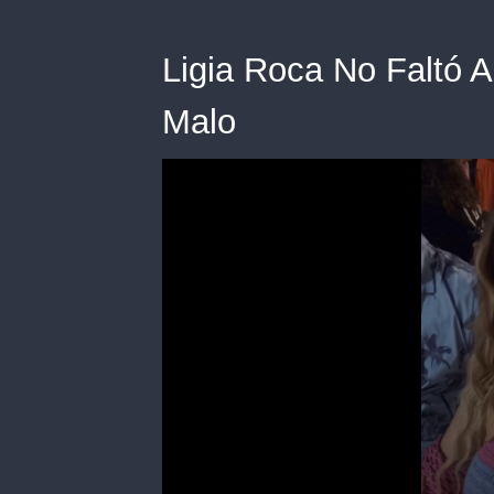
Ligia Roca No Faltó A
Malo