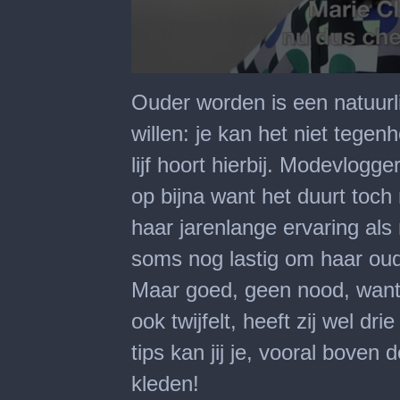
0
seconds
Ouder worden is een natuurl
of
2
willen: je kan het niet tege
minutes,
50
lijf hoort hierbij. Modevlogg
seconds
op bijna want het duurt toch
haar jarenlange ervaring als 
soms nog lastig om haar oud
Maar goed, geen nood, want
ook twijfelt, heeft zij wel dr
tips kan jij je, vooral boven d
kleden!