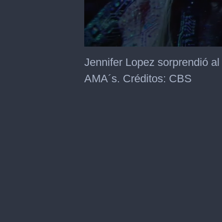
0
seconds
Jennifer Lopez sorprendió al
of
5
AMA´s. Créditos: CBS
seconds