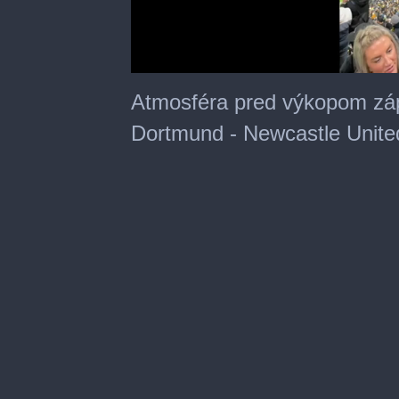
0
seconds
Atmosféra pred výkopom záp
of
28
Dortmund - Newcastle Unite
seconds