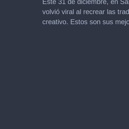
Este 31 de diciembre, en Sa
of
21
volvió viral al recrear las tr
seconds
creativo. Estos son sus mejo