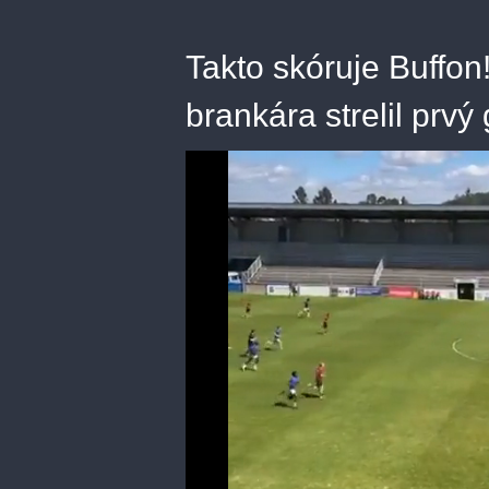
Takto skóruje Buffo
brankára strelil prvý