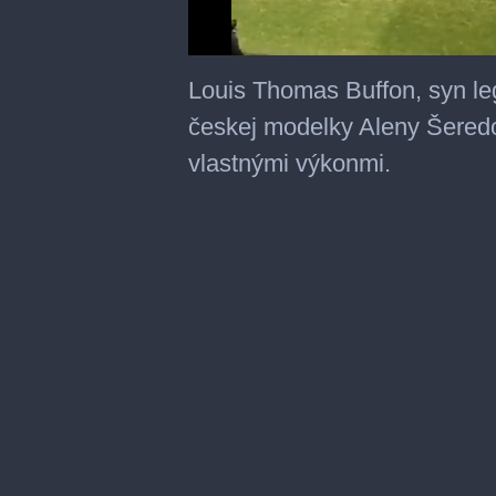
0
seconds
Louis Thomas Buffon, syn le
of
20
českej modelky Aleny Šeredo
seconds
vlastnými výkonmi.