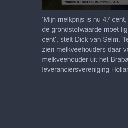
0
seconds
'Mijn melkprijs is nu 47 cent,
of
2
de grondstofwaarde moet li
minutes,
39
cent', stelt Dick van Selm. Te
seconds
zien melkveehouders daar vo
melkveehouder uit het Braba
leveranciersvereniging Holla