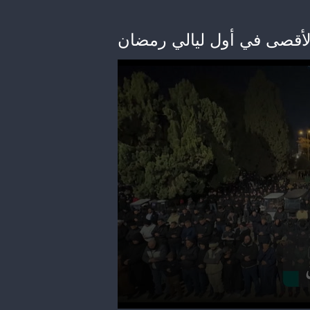
لأقصى في أول ليالي رمضان