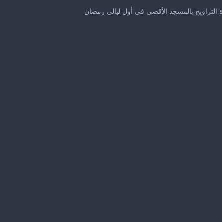
0
seconds
 التراويح بالمسجد الأقصى في أول ليالي رمضان
of
59
seconds