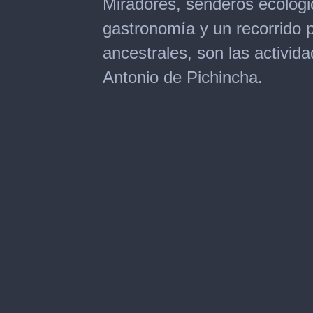
Miradores, senderos ecológi
of
2
gastronomía y un recorrido p
minutes,
1
ancestrales, son las activi
second
Antonio de Pichincha.