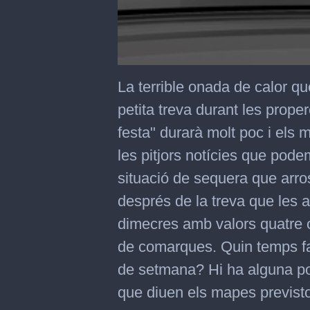
0
seconds
La terrible onada de calor q
of
3
petita treva durant les prope
minutes,
59
festa" durarà molt poc i els m
seconds
les pitjors notícies que pod
situació de sequera que arro
després de la treva que les 
dimecres amb valors quatre o
de comarques. Quin temps far
de setmana? Hi ha alguna pos
que diuen els mapes previst