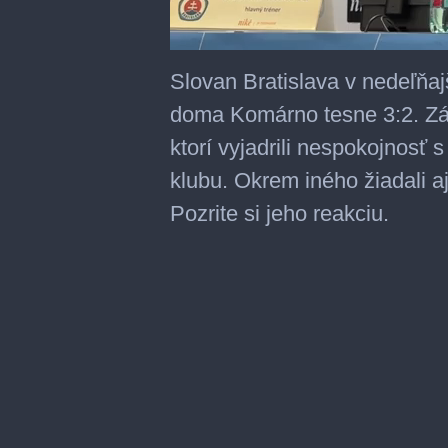
0
seconds
Slovan Bratislava v nedeľňajš
of
6
doma Komárno tesne 3:2. Záp
minutes,
7
ktorí vyjadrili nespokojnosť
seconds
klubu. Okrem iného žiadali a
Pozrite si jeho reakciu.