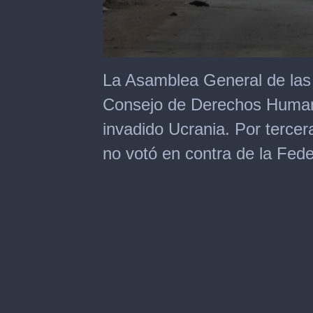
0
seconds
La Asamblea General de las
of
1
Consejo de Derechos Human
minute,
5
invadido Ucrania. Por tercer
seconds
no votó en contra de la Fed