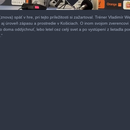
znova) späť v hre, pri tejto príležitosti si zažartoval. Tréner Vladimír Wei
le aj úroveň zápasu a prostredie v Košiciach. O inom svojom zverencov
 doma oddýchnuť, lebo letel cez celý svet a po vystúpení z lietadla po
.“
me