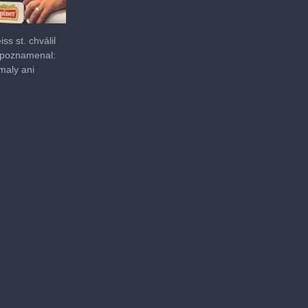
ss st. chválil
i poznamenal:
maly ani