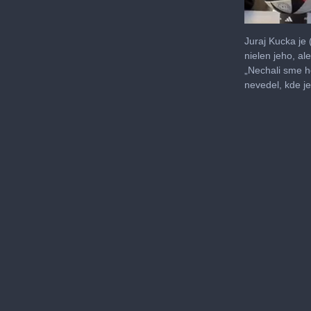
0
seconds
Juraj Kucka je (
of
nielen jeho, a
3
„Nechali sme ho
minutes,
22
nevedel, kde je
seconds
Volu
0%