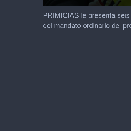
0
seconds
PRIMICIAS le presenta seis 
of
3
del mandato ordinario del p
minutes,
39
seconds