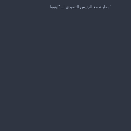
مقابلة مع الرئيس التنفيذي لــ "إينووا"