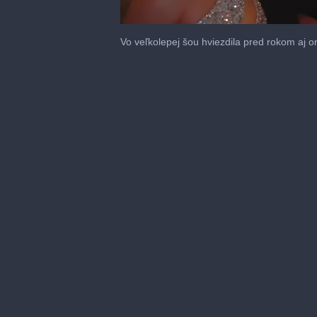
0
seconds
Vo veľkolepej šou hviezdila pred rokom aj o
of
3
minutes,
19
seconds