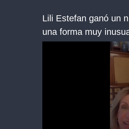
Lili Estefan ganó un
una forma muy inusua