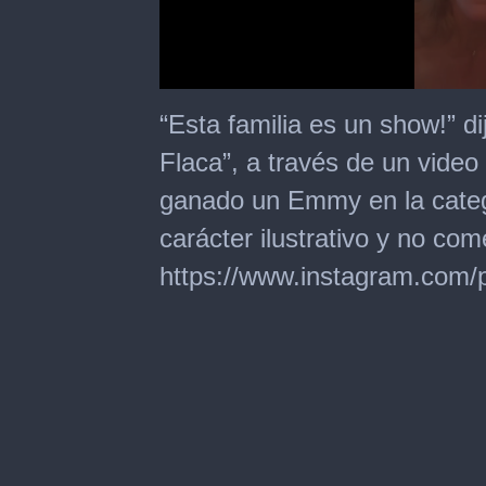
0
seconds
“Esta familia es un show!” d
of
35
Flaca”, a través de un vide
seconds
ganado un Emmy en la catego
carácter ilustrativo y no come
https://www.instagram.com