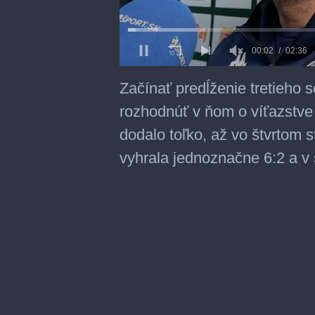
0
of
Začínať predĺženie tretieho 
2
minutes,
rozhodnúť v ňom o víťazstve 
36
seconds
dodalo toľko, až vo štvrtom s
vyhrala jednoznačne 6:2 a v s