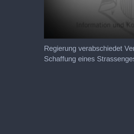
0
seconds
Regierung verabschiedet Ver
of
5
Schaffung eines Strassenge
minutes,
56
seconds