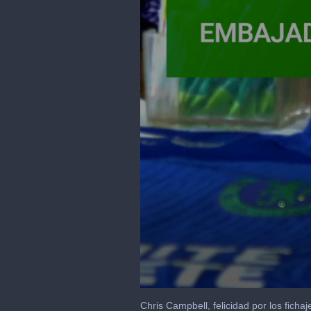
0
seconds
Chris Campbell, felicidad por los fic