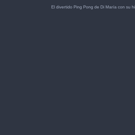
0
seconds
El divertido Ping Pong de Di María con su hi
of
30
seconds