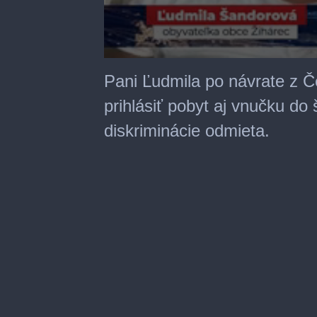
0
seconds
Pani Ľudmila po návrate z Čes
of
2
prihlásiť pobyt aj vnučku do 
minutes,
3
diskriminácie odmieta.
seconds