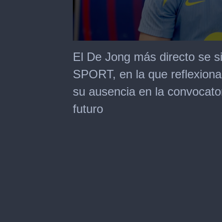
0
seconds
El De Jong más directo se s
of
34
SPORT, en la que reflexiona 
minutes,
13
su ausencia en la convocator
seconds
futuro