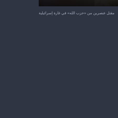
0
seconds
مقتل عنصرين من «حزب الله» في غارة إسرائيلية
of
29
seconds