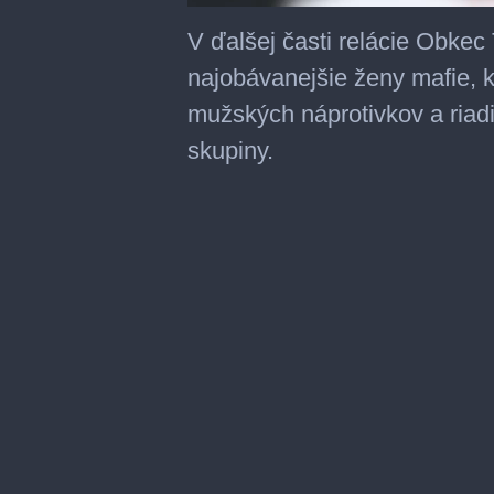
0
seconds
V ďalšej časti relácie Obk
of
9
najobávanejšie ženy mafie, kt
minutes,
57
mužských náprotivkov a riad
seconds
skupiny.